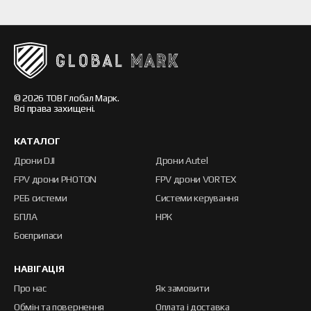
той, хто швидше адаптується.
© 2026 ТОВ Глобал Марк.
Всі права захищені.
5865-61-018-6676
КАТАЛОГ
Пристрій РЕБ Небокрай Антискид +
Дрони DJI
Дрони Autel
FPV дрони PHOTON
FPV дрони VORTEX
РЕБ системи
Системи керування
161 000 грн
ПЕРЕГЛЯНУТИ
БПЛА
НРК
Боєприпаси
НАВІГАЦІЯ
Про нас
Як замовити
Обмін та повернення
Оплата і доставка