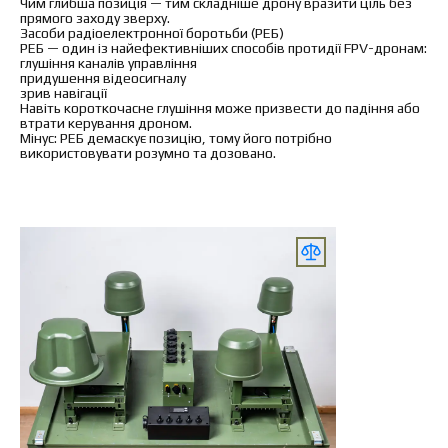
Чим глибша позиція — тим складніше дрону вразити ціль без
прямого заходу зверху.
Засоби радіоелектронної боротьби (РЕБ)
РЕБ — один із найефективніших способів протидії FPV-дронам:
глушіння каналів управління
придушення відеосигналу
зрив навігації
Навіть короткочасне глушіння може призвести до падіння або
втрати керування дроном.
Мінус: РЕБ демаскує позицію, тому його потрібно
використовувати розумно та дозовано.