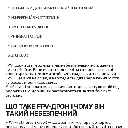
Обмін та повернення
Оплата і доставка
ЩО ТАКЕ FPV-ДРОН І ЧОМУ ВІН ТАКИЙ НЕБЕЗПЕЧНИЙ
Гарантія
ІНЖЕНЕРНИЙ ЗАХИСТ ПОЗИЦІЙ
Партнерам
Ремонт та сервіс
ВИЯВЛЕННЯ FPV-ДРОНІВ
АКТИВНА ПРОТИДІЯ
Новини
ДИСЦИПЛІНА ТА НАВЧАННЯ
Контакти
ВИСНОВОК
FPV-дрони стали одним із найнебезпечніших інструментів
сучасної війни. Вони відносно дешеві, маневрені та здатні
точно вражати техніку й особовий склад. Захист позицій від
FPV — це вже не опція, а необхідність для збереження життя
та боєздатності підрозділів.
У цій статті розглянемо практичні методи захисту позицій від
ворожих FPV-дронів, які застосовуються на полі бою вже
сьогодні.
ЩО ТАКЕ FPV-ДРОН І ЧОМУ ВІН
ТАКИЙ НЕБЕЗПЕЧНИЙ
FPV (First Person View) — це дрон, яким оператор керує в
реальному часі через відеоокуляри або екран. Основні загрози: