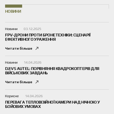
НОВИНИ
Новини
03.12.2025
FPV-ДРОНИ ПРОТИ БРОНЕТЕХНІКИ: СЦЕНАРІЇ
Пристрій РЕБ "Небокрай Кайман+ 2.0"
ЕФЕКТИВНОГО УРАЖЕННЯ
Читати більше
Новини
14.04.2026
256 000 грн
ПЕРЕГЛЯНУТИ
DJI VS AUTEL: ПОРІВНЯННЯ КВАДРОКОПТЕРІВ ДЛЯ
ВІЙСЬКОВИХ ЗАВДАНЬ
ВИЯВЛЕННЯ FPV-ДРОНІВ
Читати більше
Чим раніше виявлено загрозу — тим більше
шансів вижити:
постійні спостерігачі
Корисне
14.04.2026
акустичні датчики
ПЕРЕВАГА ТЕПЛОВІЗІЙНОЇ КАМЕРИ НАД НІЧНОЮ У
тепловізори
БОЙОВИХ УМОВАХ
прості радари ближньої дії