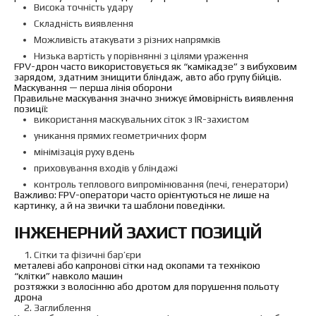
Висока точність удару
Складність виявлення
Можливість атакувати з різних напрямків
Низька вартість у порівнянні з цілями ураження
FPV-дрон часто використовується як “камікадзе” з вибуховим
зарядом, здатним знищити бліндаж, авто або групу бійців.
Маскування — перша лінія оборони
Правильне маскування значно знижує ймовірність виявлення
позиції:
використання маскувальних сіток з IR-захистом
уникання прямих геометричних форм
мінімізація руху вдень
приховування входів у бліндажі
контроль теплового випромінювання (печі, генератори)
Важливо: FPV-оператори часто орієнтуються не лише на
картинку, а й на звички та шаблони поведінки.
ІНЖЕНЕРНИЙ ЗАХИСТ ПОЗИЦІЙ
Сітки та фізичні бар’єри
металеві або капронові сітки над окопами та технікою
“клітки” навколо машин
розтяжки з волосінню або дротом для порушення польоту
дрона
Заглиблення