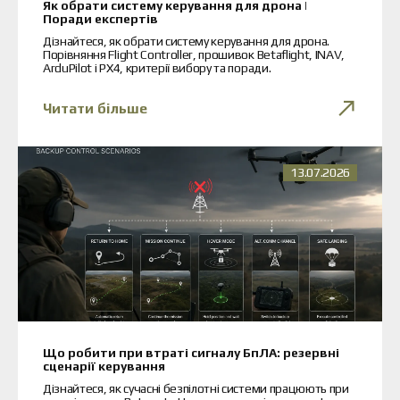
Обмін та повернення
Як обрати систему керування для дрона |
Поради експертів
Оплата і доставка
Гарантія
Дізнайтеся, як обрати систему керування для дрона.
Порівняння Flight Controller, прошивок Betaflight, INAV,
Партнерам
ArduPilot і PX4, критерії вибору та поради.
Ремонт та сервіс
Читати більше
Новини
Контакти
13.07.2026
Що робити при втраті сигналу БпЛА: резервні
сценарії керування
Дізнайтеся, як сучасні безпілотні системи працюють при