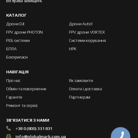
Всі права захищені.
КАТАЛОГ
Дрони DJI
Дрони Autel
FPV дрони PHOTON
FPV дрони VORTEX
РЕБ системи
Системи керування
БПЛА
НРК
Боєприпаси
НАВІГАЦІЯ
Про нас
Як замовити
Обмін та повернення
Оплата і доставка
Гарантія
Партнерам
Ремонт та сервіс
ЗВ’ЯЗАТИСЯ З НАМИ
+38 0 (800) 331 831
info@globalmark.com.ua