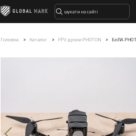
Головна
>
Каталог
>
FPV дрони PHOTON
>
БпЛА PHOT