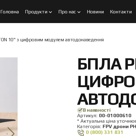
Головна
Продукти
Про нас
Новини
Контакти
ON 10" з цифровим модулем автодонаведення
БПЛА P
ЦИФРО
АВТОД
В наявності
Aртикул:
00-01000610
* Актуальна ціна уточн
Категорія:
FPV дрони P
0 (800) 331 831