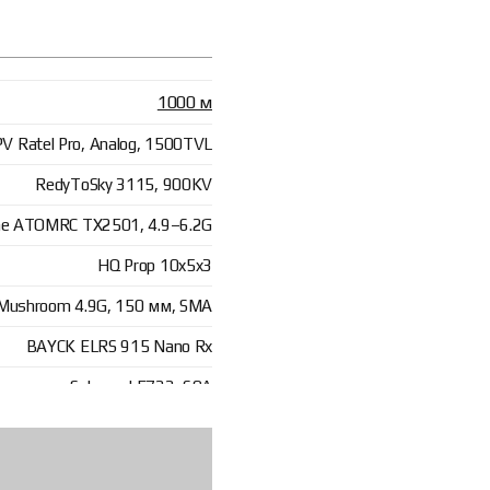
1000 м
 Ratel Pro, Analog, 1500TVL
RedyToSky 3115, 900KV
ne ATOMRC TX2501, 4.9–6.2G
HQ Prop 10x5x3
Mushroom 4.9G, 150 мм, SMA
BAYCK ELRS 915 Nano Rx
Sologood F722, 60A
6s3p, 15000 mAh, Li-ion
дарного або інерційного типу