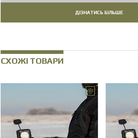
Дальність виявлення цілі
ДІЗНАТИСЬ БІЛЬШЕ
Тактичний радіус дії
Сумісні камери
Макс. швидкість польоту
Примітка
* деякі комплектуючі можуть бути 
СХОЖІ ТОВАРИ
Час роботи
Рама
Оснащення FPV
з цифр