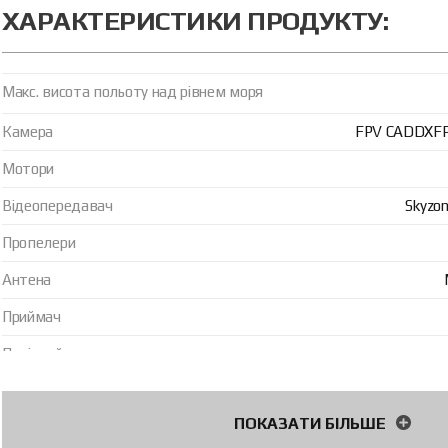
ХАРАКТЕРИСТИКИ ПРОДУКТУ:
Макс. висота польоту над рівнем моря
Камера
FPV CADDXFPV
Мотори
Відеопередавач
Skyzo
Пропелери
Антена
Приймач
Політний стек
Акумулятор
ПОКАЗАТИ БІЛЬШЕ
Плата ініціації
у