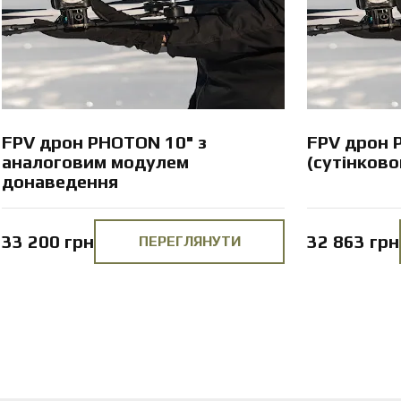
FPV дрон PHOTON 10" з
FPV дрон 
аналоговим модулем
(сутінков
донаведення
33 200 грн
32 863 грн
ПЕРЕГЛЯНУТИ