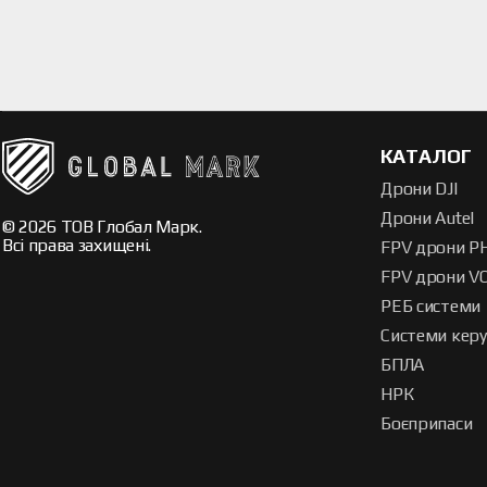
КАТАЛОГ
Дрони DJI
Дрони Autel
© 2026 ТОВ Глобал Марк.
Всі права захищені.
FPV дрони P
FPV дрони V
РЕБ системи
Системи кер
БПЛА
НРК
Боєприпаси