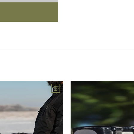
до 120 м
до 15 км
денного бачення
до 130 км/год
змінені згідно Вашого запиту
до 27 хвилин
10"
овим модулем донаведення