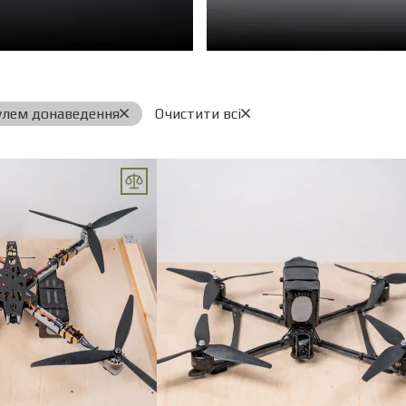
улем донаведення
Очистити всі