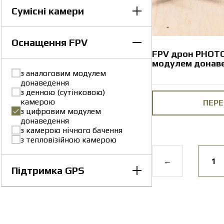
Сумісні камери
до 15 км
до 18 км (в умовах
поривчастого вітру)
Оснащення FPV
денного бачення
для умов слабкого освітлення
FPV дрон PHOTO
(сутінки)
модулем донав
нічного бачення
з аналоговим модулем
тепловізійні
донаведення
з денною (сутінковою)
камерою
ПЕРЕ
з цифровим модулем
донаведення
з камерою нічного бачення
з тепловізійною камерою
←
1
Підтримка GPS
Так