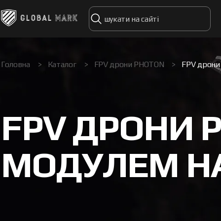
Головна
>
Каталог
>
FPV дрони PHOTON
>
FPV дрони
FPV ДРОНИ 
МОДУЛЕМ Н