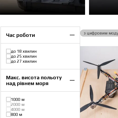
з цифровим мод
Час роботи
до 18 хвилин
до 25 хвилин
до 27 хвилин
Макс. висота польоту
над рівнем моря
1000 м
2000 м
4000 м
800 м