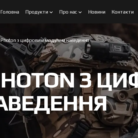
Головна
Продукти
Про нас
Новини
Контакти
 Photon з цифровим модулем наведення
PHOTON З Ц
АВЕДЕННЯ
FPV