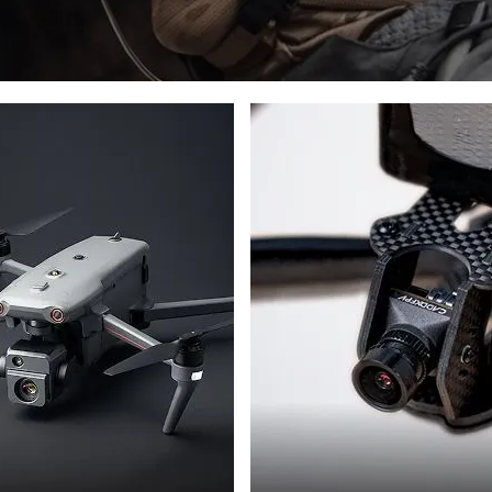
И
ДРОНИ
L
PHOTON