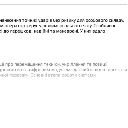
нанесення точних ударів без ризику для особового складу.
м оператор керує у режимі реального часу. Особливої
і до перешкод, надійні та маневрені. У них вдало
ї про переміщення техніки, укріплення та позиції
вадрокоптер із цифровим модулем здатний швидко досягати
ної переваги. Основні етапи роботи системи:
ть ураження. Система допомагає утримувати ціль навіть під
безпечується ювелірна точність наведення на ціль і