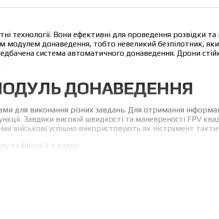
ні технології. Вони ефективні для проведення розвідки та 
м модулем донаведення, тобто невеликий безпілотник, яки
ередбачена система автоматичного донаведення. Дрони стійк
.
МОДУЛЬ ДОНАВЕДЕННЯ
ми для виконання різних завдань. Для отримання інформаці
нкції. Завдяки високій швидкості та маневреності FPV к
еми військові успішно використовують як інструмент тактич
 та фіксує її в кадрі;
 відстежує об’єкт;
ння з камери й автоматично утримує напрямок на ціль.
плення цілі та стабілізація траєкторії. Це підвищує точніс
овжується навіть у разі погіршення зв’язку з оператором.
ристовуються спеціальні окуляри з ефектом присутності. За