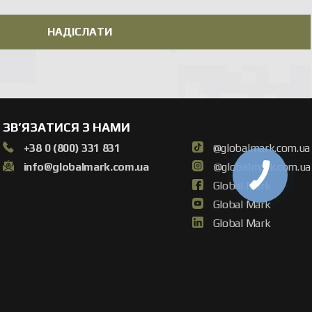
ми характеристиками. Їх успішно використовують для
НАДІСЛАТИ
ЕМ В УКРАЇНІ
их, програмному забезпеченню та стабільності зв’язку.
ЗВ’ЯЗАТИСЯ З НАМИ
 різні конфігурації обладнання. Є можливість отримати
+38 0 (800) 331 831
@globalmark.com.ua
дко та безпечно.
info@globalmark.com.ua
@globalmark.com.ua
Global Mark
Global Mark
Global Mark