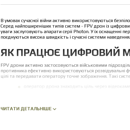
В умовах сучасної війни активно використовуються безпілот
Серед найпоширеніших типів систем - FPV дрон із цифрови
уваги заслуговують апарати серії Photon. У їх оснащенні п
поєднуються висока швидкість і сучасні системи наведення
ЯК ПРАЦЮЄ ЦИФРОВИЙ 
FPV дрони активно застосовуються військовими підрозділа
противника ефективно використовуються розвідувальні фу
цілі та передавати оператору точне зображення. Такі сист
оператор дрона знаходить ціль через відеокамеру
система здійснює захоплення цілі та автоматично
спеціальний електронний блок аналізує зображе
ЧИТАТИ ДЕТАЛЬНІШЕ
Під час цього коригується політ дрона, забезпечується захо
час різких маневрів. Рух за розрахованою траєкторією прод
FPV дрони Photon відрізняються зручністю керування. Вико