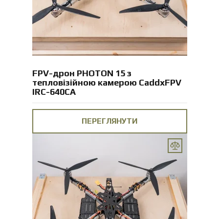
FPV-дрон PHOTON 15 з
тепловізійною камерою CaddxFPV
IRC-640CA
ПЕРЕГЛЯНУТИ