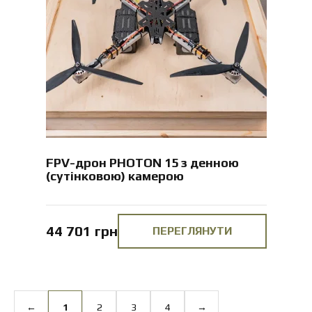
FPV-дрон PHOTON 15 з денною
(сутінковою) камерою
44 701 грн
ПЕРЕГЛЯНУТИ
←
1
2
3
4
→