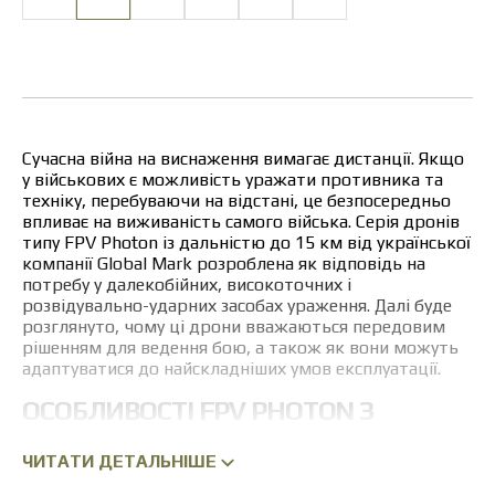
Сучасна війна на виснаження вимагає дистанції. Якщо
у військових є можливість уражати противника та
техніку, перебуваючи на відстані, це безпосередньо
впливає на виживаність самого війська. Серія дронів
типу FPV Photon із дальністю до 15 км від української
компанії Global Mark розроблена як відповідь на
потребу у далекобійних, високоточних і
розвідувально-ударних засобах ураження. Далі буде
розглянуто, чому ці дрони вважаються передовим
рішенням для ведення бою, а також як вони можуть
адаптуватися до найскладніших умов експлуатації.
ОСОБЛИВОСТІ FPV PHOTON З
ДАЛЬНІСТЮ ДО 15 КМ
ЧИТАТИ ДЕТАЛЬНІШЕ
Головною особливістю FPV дрона з дальністю 15 км є