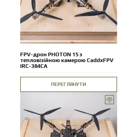
FPV-дрон PHOTON 15 з
тепловізійною камерою CaddxFPV
IRC-384CA
ПЕРЕГЛЯНУТИ