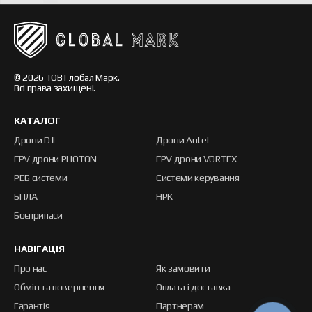
© 2026 ТОВ Глобал Марк.
Всі права захищені.
КАТАЛОГ
Дрони DJI
Дрони Autel
FPV дрони PHOTON
FPV дрони VORTEX
РЕБ системи
Системи керування
БПЛА
НРК
Боєприпаси
НАВІГАЦІЯ
Про нас
Як замовити
Обмін та повернення
Оплата і доставка
Гарантія
Партнерам