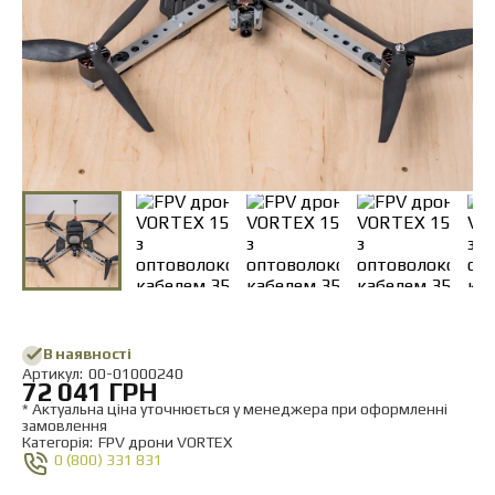
Обмін та повернення
Оплата і доставка
Гарантія
Партнерам
Ремонт та сервіс
Новини
Контакти
В наявності
Aртикул:
00-01000240
72 041 ГРН
* Актуальна ціна уточнюється у менеджера при оформленні
замовлення
Категорія:
FPV дрони VORTEX
0 (800) 331 831