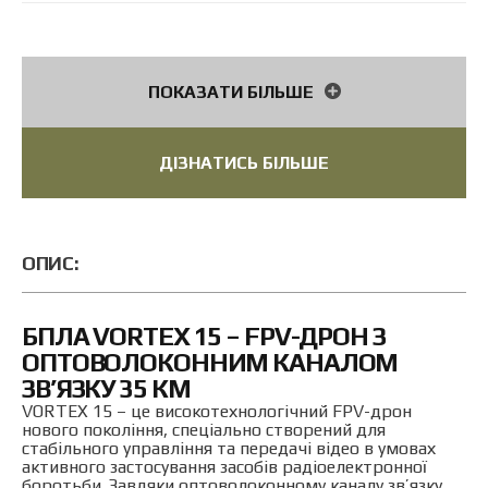
Акумулятор
20000 мАч
Оптоволоконний кабель
35 км
ПОКАЗАТИ БІЛЬШЕ
Матеріал рами
Алюміній
ДІЗНАТИСЬ БІЛЬШЕ
ОПИС:
БПЛА VORTEX 15 – FPV-ДРОН З
ОПТОВОЛОКОННИМ КАНАЛОМ
ЗВ’ЯЗКУ 35 КМ
VORTEX 15 – це високотехнологічний FPV-дрон
нового покоління, спеціально створений для
стабільного управління та передачі відео в умовах
активного застосування засобів радіоелектронної
боротьби. Завдяки оптоволоконному каналу зв’язку