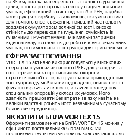
на 35 км, висока маневреність та точність ураження
цілей, проста розгортка та експлуатація у польових
умовах, ефективний захист від засобів РЕБ, надійна
конструкція з карбону та алюмінію, потужна оптика
для точного спостереження, тривалий час польоту
завдяки акумуляторам великої ємності, висока
стійкість до перешкод та глушіння, сумісність із
сучасними FPV-системами, мінімальні затримки
відеосигналу, готовність до роботи в екстремальних
умовах, оптимізована конструкція для тривалих місій.
СФЕРА ЗАСТОСУВАННЯ
VORTEX 15 активно використовується у військових
операціях в умовах активного РЕБ, для розвідки та
спостереження за противником, охорони
стратегічних об’єктів, патрулювання прикордонних
зон, супроводу мобільних підрозділів, виявлення та
фіксації ворожої активності, а також проведення
спеціальних операцій у складних умовах. Його
здатність працювати без втрати зв’язку навіть на
великій відстані робить його незамінним у сучасному
бойовому середовищі.
ЯК КУПИТИ БПЛА VORTEX 15
Оформити замовлення на БпЛА VORTEX 15 можна у
офіційного постачальника Global Mark. Ми
пропонуємо гнучкі умови оплати, консультації щодо