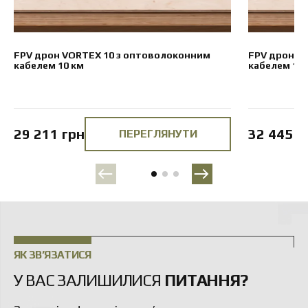
FPV дрон VORTEX 10 з оптоволоконним
FPV дрон V
кабелем 10 км
кабелем 15 
29 211 грн
32 445 г
ПЕРЕГЛЯНУТИ
ЯК ЗВ’ЯЗАТИСЯ
У ВАС ЗАЛИШИЛИСЯ
ПИТАННЯ?