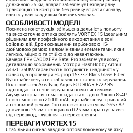
довжиною 35 км, апарат забезпечує безперервну
трансляцію та контроль без ризику втрати сигналу,
навіть у найскладніших бойових умовах.
ОСОБЛИВОСТІ МОДЕЛІ
Посилена конструкція, збільшена дальність польоту
та високоточна оптика роблять VORTEX 15 ідеальним
рішенням для професійного використання в зоні
бойових дій. Дрон оснащений карбоновою 15-
дюймовою рамою з алюмінієвими елементами, яка є
легкою, міцною та стійкою до навантажень.
Камера FPV CADDXFPV Ratel Pro забезпечує високу
деталізацію зображення. Мотори FlashHobby Arthur
A4320 350KV гарантують потужність і надійність у
польоті, а пропелери HQprop 15×7×3 Black Glass Fiber
Nylon забезпечують стабільність і точність керування.
Політний стек Axisflying Argus ECO 80A + F722 8S
відповідає за точне керування всіма системами.
Акумуляторна система складається з двох блоків 8s4P
Li-ion ємністю по 20000 mAh, що забезпечує тривалий
автономний режим. Оптоволоконна котушка G657.А2
довжиною 35 км і товщиною 0.25 мм гарантує захист
від перешкод, глушіння та перехоплення.
ПЕРЕВАГИ VORTEX 15
Стабільний сигнал завдяки оптоволоконному зв’язку