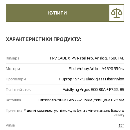
КУПИТИ
ХАРАКТЕРИСТИКИ ПРОДУКТУ:
Камера
FPV CADDXFPV Ratel Pro, Analog, 1500TVL
Мотори
FlashHobby Arthur A4320 350kv
Пропелери
HQprop 15*7*3 Black glass Fiber Nylon
Політний стек
Axisflying Argus ECO 80A + F722, 8S
Котушка
Оптоволоконна G657.А2 35км.,товщина 0.25мм
Примітка
* деякі комплектуючі можуть бути змінені згідно Вашого
запиту
Рама
15"