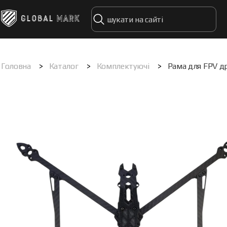
Головна
>
Каталог
>
Комплектуючі
>
Рама для FPV д