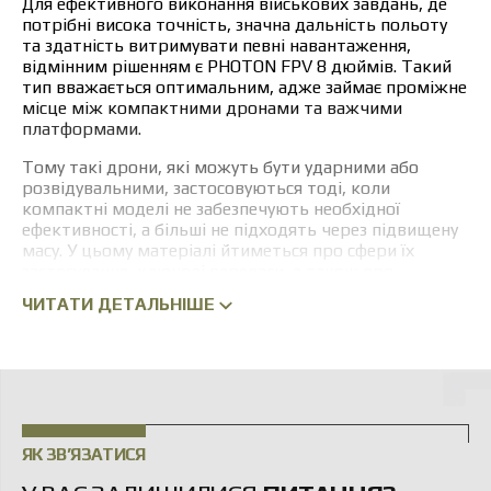
Для ефективного виконання військових завдань, де
потрібні висока точність, значна дальність польоту
та здатність витримувати певні навантаження,
відмінним рішенням є PHOTON FPV 8 дюймів. Такий
тип вважається оптимальним, адже займає проміжне
місце між компактними дронами та важчими
платформами.
Тому такі дрони, які можуть бути ударними або
розвідувальними, застосовуються тоді, коли
компактні моделі не забезпечують необхідної
ефективності, а більші не підходять через підвищену
масу. У цьому матеріалі йтиметься про сфери їх
застосування, ключові переваги, а також про
можливість придбати їх в Україні від надійного
ЧИТАТИ ДЕТАЛЬНІШЕ
виробника.
ЗАСТОСУВАННЯ FPV-ДРОНІВ З
РАМОЮ 8 ДЮЙМІВ
Сфера застосування FPV-дронів з рамою 8 дюймів є
досить широкою у спеціалізованих напрямках, де
ЯК ЗВ’ЯЗАТИСЯ
особливо важливі точність і надійність. Основні
варіанти застосування: