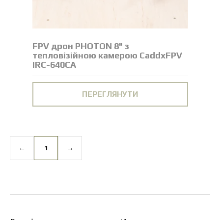
FPV дрон PHOTON 8" з
тепловізійною камерою CaddxFPV
IRC-640CA
ПЕРЕГЛЯНУТИ
←
1
→